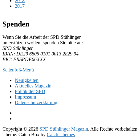
2018
2017
Spenden
Wenn Sie die Arbeit der SPD Stühlinger
unter­stüt­zen wol­len, spen­den Sie bitte an:
SPD Stühlinger
IBAN: DE29 6805 0101 0013 2829 94
BIC: FRSPDE66XXX
Seitenfuß-Menü
Seitenfuß-
Neuigkeiten
Aktuelles Magazin
Menü
Politik der SPD
Impressum
Datenschutzerklärung
Facebook
Twitter
Copyright © 2026
SPD Stühlinger Magazin
. Alle Rechte vorbehalten
Theme: Catch Box by
Catch Themes