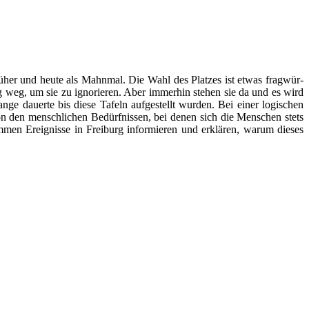
ü­her und heute als Mahnmal. Die Wahl des Platzes ist etwas frag­wür­
g, um sie zu igno­rie­ren. Aber immer­hin ste­hen sie da und es wird
e dau­erte bis diese Tafeln auf­ge­stellt wur­den. Bei einer logi­schen
n den mensch­li­chen Bedürfnissen, bei denen sich die Menschen stets
m­men Ereignisse in Freiburg infor­mie­ren und erklä­ren, warum die­ses