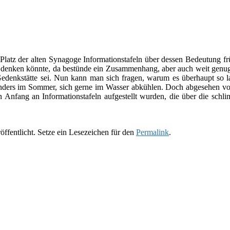
Platz der alten Synagoge Informationstafeln über des­sen Bedeutung fr
 den­ken könnte, da bestünde ein Zusammenhang, aber auch weit genug we
edenkstätte sei. Nun kann man sich fra­gen, warum es über­haupt so lang
n­ders im Sommer, sich gerne im Wasser abküh­len. Doch abge­se­hen vo
 Anfang an Informationstafeln auf­ge­stellt wur­den, die über die schli
öffentlicht. Setze ein Lesezeichen für den
Permalink
.