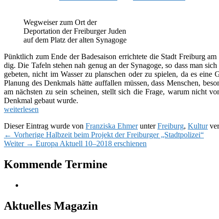
Wegweiser zum Ort der
Deportation der Freiburger Juden
auf dem Platz der alten Synagoge
Pünktlich zum Ende der Badesaison errich­tete die Stadt Freiburg am 
dig. Die Tafeln ste­hen nah genug an der Synagoge, so dass man sich
gebe­ten, nicht im Wasser zu plan­schen oder zu spie­len, da es eine G
Planung des Denkmals hätte auf­fal­len müs­sen, dass Menschen, beso
am nächs­ten zu sein schei­nen, stellt sich die Frage, warum nicht von
Denkmal gebaut wurde.
wei­ter­le­sen
Dieser Eintrag wurde von
Franziska Ehmer
unter
Freiburg
,
Kultur
ver
Beitragsnavigation
Vorheriger
←
Vorherige
Halbzeit beim Projekt der Freiburger „Stadtpolizei“
Nächster
Beitrag:
Weiter
→
Europa Aktuell 10–2018 erschienen
Beitrag:
Primärer
Kommende Termine
Seitenleisten-
Widgetbereich
Aktuelles Magazin