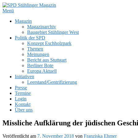
Zum
Inhalt
Menü
SPD Stühlinger Magazin
Webseite des Stühlinger Magazins und des SPD Ortsvereins Freiburg 
springen
Primäres
Magazin
Magazinarchiv
Menü
Baugebiet Stühlinger West
Politik der SPD
Konzept Eschholzpark
Themen
Meinungen
Bericht aus Stuttgart
Berliner Bote
Europa Aktuell
Initiativen
Leerstand/Gentrifizierung
Presse
Termine
Login
Kontakt
Über uns
Missliche Aufklärung der jüdischen Gesch
Veröffentlicht am
7. November 2018
von
Franziska Ehmer