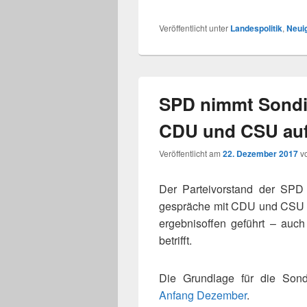
Veröffentlicht unter
Landespolitik
,
Neuig
SPD nimmt Sondi
CDU und CSU au
Veröffentlicht am
22. Dezember 2017
v
Der Parteivorstand der SPD h
gesprä­che mit CDU und CSU a
ergeb­nis­of­fen geführt – a
betrifft.
Die Grundlage für die Son
Anfang Dezember
.