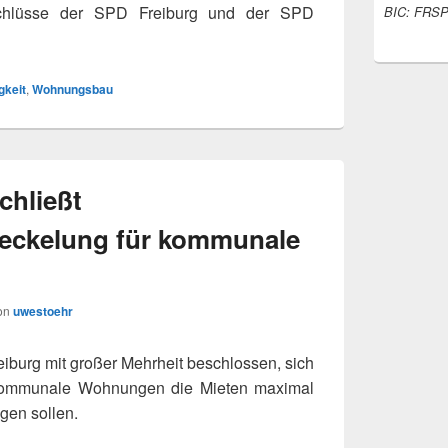
eschlüsse der SPD Freiburg und der SPD
BIC: FRS
gkeit
,
Wohnungsbau
chließt
deckelung für kommunale
on
uwestoehr
burg mit gro­ßer Mehrheit beschlos­sen, sich
r kom­mu­nale Wohnungen die Mieten maxi­mal
gen sol­len.