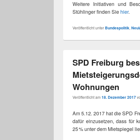
Weitere Initiativen und B
Stühlinger fin­den Sie
hier
.
Veröffentlicht unter
Bundespolitik
,
Neui
SPD Freiburg bes
Mietsteigerungs
Wohnungen
Veröffentlicht am
18. Dezember 2017
v
Am 5.12. 2017 hat die SPD Frei
dafür ein­zu­set­zen, dass fü
25 % unter dem Mietspiegel lie­