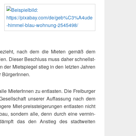
 bezieht, nach dem die Mieten gemäß dem
­len. Dieser Beschluss muss daher schnellst­
n der Mietspiegel stieg in den letz­ten Jahren
r BürgerInnen.
lle MieterInnen zu ent­las­ten. Die Freiburger
 Gesellschaft unse­rer Auffassung nach dem
ere Miet-preis­stei­ge­run­gen ent­las­ten nicht
bau, son­dern alle, denn durch eine ver­min­
ämpft das den Anstieg des stadt­wei­ten