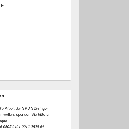
hiv
en
ie Arbeit der SPD Stühlinger
en wol­len, spen­den Sie bitte an:
nger
9 6805 0101 0013 2829 94