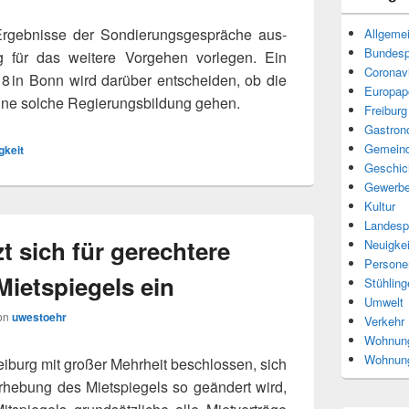
 Ergebnisse der Sondierungsgespräche aus-
Allgeme
Bundespo
für das wei­tere Vorgehen vor­le­gen. Ein
Coronav
 in Bonn wird dar­über ent­schei­den, ob die
Europapo
ne sol­che Regierungsbildung gehen.
Freiburg
Gastron
Gemeind
gkeit
Geschic
Gewerb
Kultur
Landespo
t sich für gerechtere
Neuigkei
Persone
ietspiegels ein
Stühling
Umwelt
on
uwestoehr
Verkehr
Wohnun
Wohnung
burg mit gro­ßer Mehrheit beschlos­sen, sich
 Erhebung des Mietspiegels so geän­dert wird,