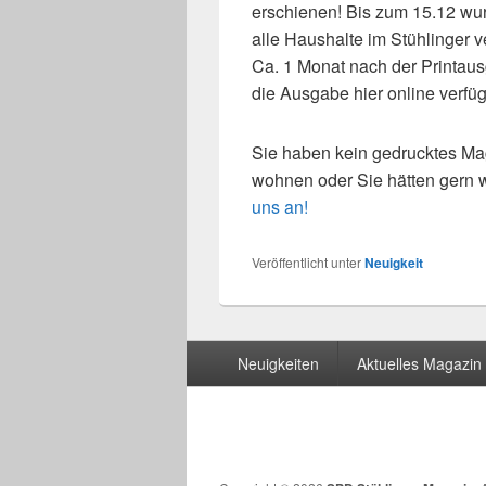
erschie­nen! Bis zum 15.12 wu
alle Haushalte im Stühlinger ver
Ca. 1 Monat nach der Printaus
die Ausgabe hier online ver­füg­
Sie haben kein gedruck­tes Mag
woh­nen oder Sie hät­ten gern
uns an!
Veröffentlicht unter
Neuigkeit
Seitenfuß-
Neuigkeiten
Aktuelles Magazin
Menü