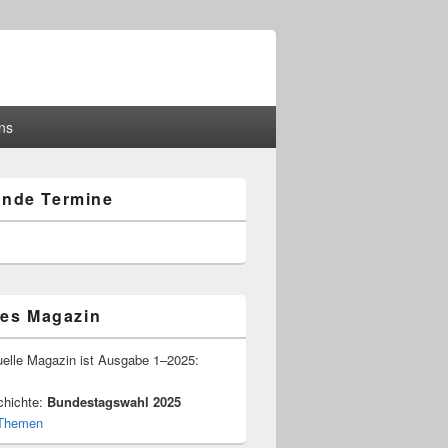
ns
nde Termine
-
ch
les Magazin
­elle Magazin ist Ausgabe 1–2025:
chichte:
Bundestagswahl 2025
e Themen