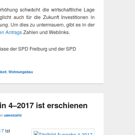
rhöhung schwächt die wirt­schaft­li­che Lage
licht auch für die Zukunft Investitionen in
. Um dies zu unter­mau­ern, gibt es in der
en Antrags
Zahlen und Weblinks.
lüsse der SPD Freiburg und der SPD
keit
,
Wohnungsbau
n 4–2017 ist erschienen
on
uwestoehr
17
ist