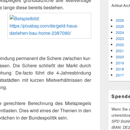
spiegels grund­sätz­li­che alle Mietverträge
Artikel-Arc
wie lange diese bereits bestehen.
2026
2025
2024
2023
2022
2021
2020
sbindung per­ma­nent die Schere zwi­schen kur­
2019
issen. Die Schere schließt der Markt durch
2018
öhung. De-facto führt die 4‑Jahresbindung
2017
ätsstädten mit kur­zen Mietverhältnissen der
ung.
Spend
e gerech­tere Berechnung des Mietspiegels
Wenn Sie d
ent­las­ten. Dies wird eines der Themen in den
unter­stüt­z
ächen in der Bundespolitik sein.
SPD Stühli
IBAN: DE2