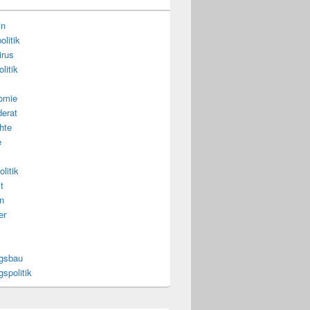
in
litik
irus
litik
omie
erat
hte
e
litik
t
n
er
gsbau
spolitik