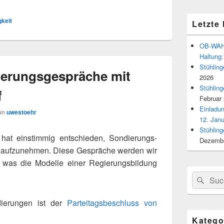
keit
Letzte
OB-WAHL
Haltung:
Stühlin
erungsgespräche mit
2026
Stühlin
f
Februar
Einladu
on
uwestoehr
12. Jan
Stühlin
at ein­stim­mig ent­schie­den, Sondierungs-
Dezembe
uf­zu­neh­men. Diese Gespräche wer­den wir
uch was die Modelle einer Regierungsbildung
Suchen
Suc
nach:
dierungen ist der
Parteitagsbeschluss von
Katego