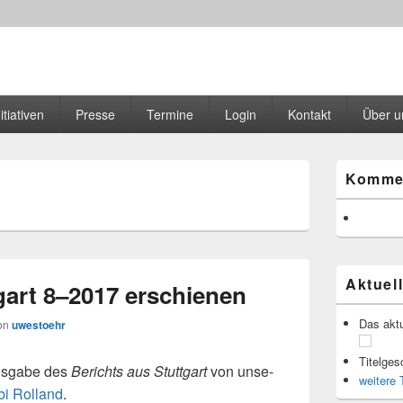
r Magazin
 des SPD Ortsvereins Freiburg Stühlinger
itiativen
Presse
Termine
Login
Kontakt
Über u
Primärer
Komme
Seitenleisten
Widgetberei
Aktuel
gart 8–2017 erschienen
Das aktu
on
uwestoehr
Titelges
Ausgabe des
Berichts aus Stuttgart
von unse­
wei­ter
i Rolland
.