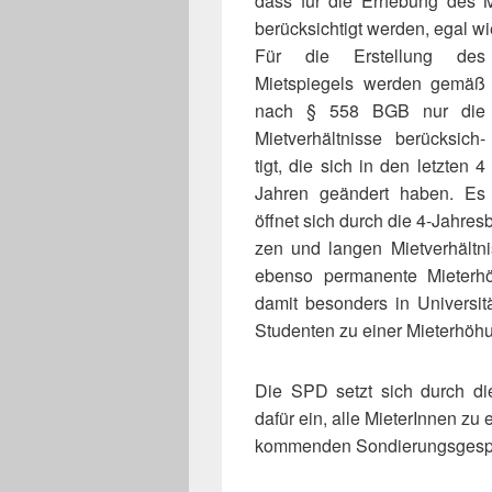
dass für die Erhebung des Mit
berück­sich­tigt wer­den, egal 
Für die Erstellung des
Mietspiegels wer­den gemäß
nach § 558 BGB nur die
Mietverhältnisse berück­sich­
tigt, die sich in den letz­ten 4
Jahren geän­dert haben. Es
öff­net sich durch die 4‑Jahre
zen und lan­gen Mietverhältn
ebenso per­ma­nente Mieterh
damit beson­ders in Universit
Studenten zu einer Mieterhöh
Die SPD setzt sich durch di
dafür ein, alle MieterInnen zu 
kom­men­den Sondierungsgespr