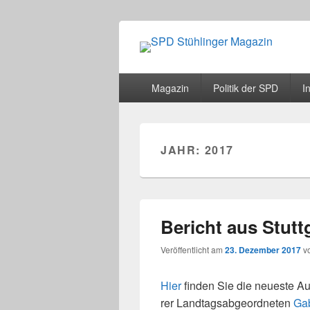
SPD Stühlinge
Webseite des Stühlinger Magazins und
Primäres
Magazin
Politik der SPD
In
Menü
JAHR:
2017
Bericht aus Stutt
Veröffentlicht am
23. Dezember 2017
v
Hier
fin­den Sie die neu­este 
rer Landtagsabgeordneten
Gab