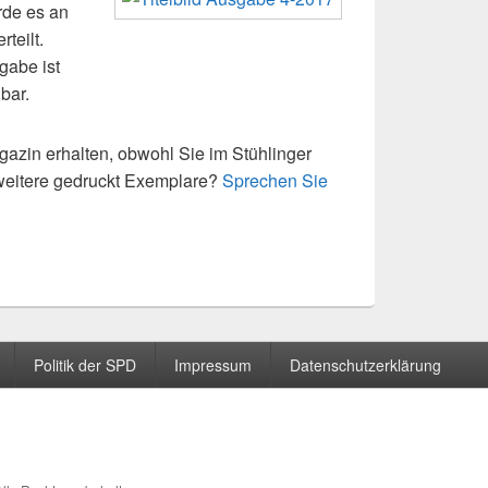
rde es an
­teilt.
gabe ist
bar.
azin erhal­ten, obwohl Sie im Stühlinger
 wei­tere gedruckt Exemplare?
Sprechen Sie
Politik der SPD
Impressum
Datenschutzerklärung