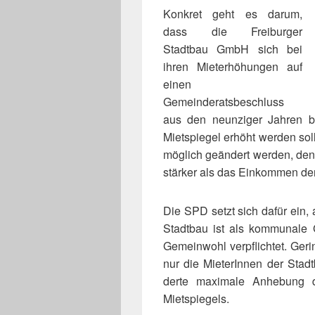
Konkret geht es darum,
dass die Freiburger
Stadtbau GmbH sich bei
ihren Mieterhöhungen auf
einen
Gemeinderatsbeschluss
aus den neun­zi­ger Jahren
Mietspiegel erhöht wer­den sol
mög­lich geän­dert wer­den, den
stär­ker als das Einkommen de
Die SPD setzt sich dafür ein, a
Stadtbau ist als kom­mu­nale
Gemeinwohl ver­pflich­tet. Gering
nur die MieterInnen der Stadt
derte maxi­male Anhebung d
Mietspiegels.