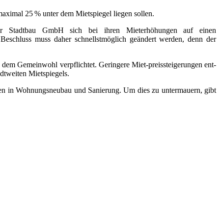
xi­mal 25 % unter dem Mietspiegel lie­gen sol­len.
er Stadtbau GmbH sich bei ihren Mieterhöhungen auf einen
eschluss muss daher schnellst­mög­lich geän­dert wer­den, denn der
dem Gemeinwohl ver­pflich­tet. Geringere Miet-preis­stei­ge­run­gen ent­
t­wei­ten Mietspiegels.
ionen in Wohnungsneubau und Sanierung. Um dies zu unter­mau­ern, gibt