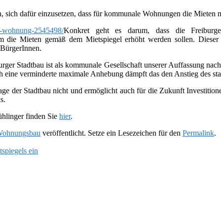
 sich dafür ein­zu­set­zen, dass für kom­mu­nale Wohnungen die Mieten ma
Konkret geht es darum, dass die Freiburg
m die Mieten gemäß dem Mietspiegel erhöht wer­den sol­len. Dieser B
r BürgerInnen.
burger Stadtbau ist als kom­mu­nale Gesellschaft unse­rer Auffassung nach 
rch eine ver­min­derte maxi­male Anhebung dämpft das den Anstieg des stad
 Lage der Stadtbau nicht und ermög­licht auch für die Zukunft Investit
s.
hlinger fin­den Sie
hier
.
ohnungsbau
veröffentlicht. Setze ein Lesezeichen für den
Permalink
.
spiegels ein