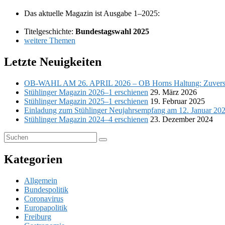
Das aktu­elle Magazin ist Ausgabe 1–2025:
Titelgeschichte:
Bundestagswahl 2025
wei­tere Themen
Letzte Neuigkeiten
OB-WAHL AM 26. APRIL 2026 – OB Horns Haltung: Zuvers
Stühlinger Magazin 2026–1 erschienen
29. März 2026
Stühlinger Magazin 2025–1 erschienen
19. Februar 2025
Einladung zum Stühlinger Neujahrsempfang am 12. Januar 20
Stühlinger Magazin 2024–4 erschienen
23. Dezember 2024
Suchen
Suchen
nach:
Kategorien
Allgemein
Bundespolitik
Coronavirus
Europapolitik
Freiburg