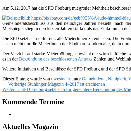
Am 5.12. 2017 hat die SPD Freiburg mit gro­ßer Mehrheit beschlos­sen,
Gemeinderatsbeschluss aus den neun­zi­ger Jahren bezieht, nach de
Mietspiegel stieg in den letz­ten Jahren stär­ker als das Einkommen de
Die SPD setzt sich dafür ein, alle MieterInnen zu ent­las­ten. Die Frei
las­ten nicht nur die MieterInnen der Stadtbau, son­dern alle, denn du
Der Verzicht auf starke Mieterhöhung schwächt die wirt­schaft­li­che
es in der
Begründung des beschlos­se­nen Antrags
Zahlen und Weblink
Weitere Initiativen und Beschlüsse der SPD Freiburg und der SPD Stü
Dieser Eintrag wurde von
uwestoehr
unter
Gemeinderat
,
Neuigkeit
,
W
Beitragsnavigation
Vorheriger
←
Vorherige
Stühlinger Magazin 4–2017 ist erschienen
Nächster
Beitrag:
Weiter
→
SPD Freiburg setzt sich für gerechtere Berechnung des Miet
Beitrag:
Primärer
Kommende Termine
Seitenleisten-
Widgetbereich
Aktuelles Magazin