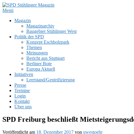
Zum
Inhalt
Menü
SPD Stühlinger Magazin
Webseite des Stühlinger Magazins und des SPD Ortsvereins Freiburg 
springen
Primäres
Magazin
Magazinarchiv
Menü
Baugebiet Stühlinger West
Politik der SPD
Konzept Eschholzpark
Themen
Meinungen
Bericht aus Stuttgart
Berliner Bote
Europa Aktuell
Initiativen
Leerstand/Gentrifizierung
Presse
Termine
Login
Kontakt
Über uns
SPD Freiburg beschließt Mietsteigerung
Veröffentlicht am
18. Dezember 2017
von
uwestoehr