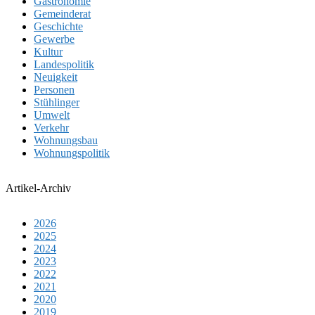
Gastronomie
Gemeinderat
Geschichte
Gewerbe
Kultur
Landespolitik
Neuigkeit
Personen
Stühlinger
Umwelt
Verkehr
Wohnungsbau
Wohnungspolitik
Artikel-Archiv
2026
2025
2024
2023
2022
2021
2020
2019