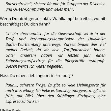
Barrierefreiheit, sichere Räume für Gruppen der Diversity-
und Queer-Community und vie­les mehr.
Wenn Du nicht gerade aktiv Wahlkampf betreibst, womit
beschäf­tigst Du dich dann?
Ich bin ehren­amt­lich für die Gewerkschaft ver.di in der
Tarif- und Verhandlungskommission der Uniklinika
Baden-Württemberg unter­wegs. Zurzeit bin­det dies viel
mei­ner Freizeit, da wir viele „Tarifbaustellen“ haben.
Unter ande­rem haben wir letz­tes Jahr einen
Entlastungstarifvertrag für die Pflegekräfte erkämpft.
Diesen werde ich wei­ter beglei­ten.
Hast Du einen Lieblingsort in Freiburg?
Puuh…, schwere Frage. Es gibt so viele Lieblingsorte für
mich in Freiburg. Ich liebe es Samstag mor­gens, mög­lichst
früh, mit Blick über den Stühlinger Kirchplatz, eine
Espresso zu trin­ken.
Ulrike Stein