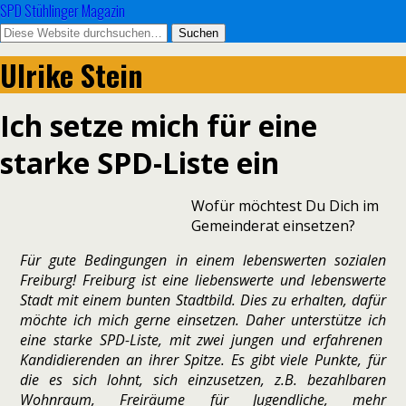
SPD Stühlinger Magazin
Ulrike Stein
Ich setze mich für eine
starke SPD-Liste ein
Wofür möch­test Du Dich im
Gemeinderat ein­set­zen?
Für gute Bedingungen in einem lebens­wer­ten sozia­len
Freiburg! Freiburg ist eine lie­bens­werte und lebens­werte
Stadt mit einem bun­ten Stadtbild. Dies zu erhal­ten, dafür
möchte ich mich gerne ein­set­zen. Daher unter­stütze ich
eine starke SPD-Liste, mit zwei jun­gen und erfah­re­nen
Kandidierenden an ihrer Spitze. Es gibt viele Punkte, für
die es sich lohnt, sich ein­zu­set­zen, z.B. bezahl­ba­ren
Wohnraum, Freiräume für Jugendliche, mehr