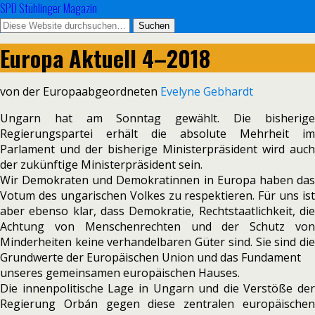
SPD Stühlinger Magazin
Europa Aktuell 4–2018
von der Europaabgeordneten
Evelyne Gebhardt
Ungarn hat am Sonntag gewählt. Die bis­he­rige
Regierungspartei erhält die abso­lute Mehrheit im
Parlament und der bis­he­rige Ministerpräsident wird auch
der zukünf­tige Ministerpräsident sein.
Wir Demokraten und Demokratinnen in Europa haben das
Votum des unga­ri­schen Volkes zu respek­tie­ren. Für uns ist
aber ebenso klar, dass Demokratie, Rechtstaatlichkeit, die
Achtung von Menschenrechten und der Schutz von
Minderheiten keine ver­han­del­ba­ren Güter sind. Sie sind die
Grundwerte der Europäischen Union und das Fundament
unse­res gemein­sa­men euro­päi­schen Hauses.
Die innen­po­li­ti­sche Lage in Ungarn und die Verstöße der
Regierung Orbán gegen diese zen­tra­len euro­päi­schen