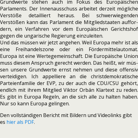
Grundwerte ste­hen auch im Fokus des Europäischen
Parlaments. Der Innenausschuss arbei­tet der­zeit mög­li­che
Verstöße detail­liert her­aus. Bei schwer­wie­gen­den
Verstößen kann das Parlament die Mitgliedstaaten auf­for­
dern, ein Verfahren vor dem Europäischen Gerichtshof
gegen die unga­ri­sche Regierung ein­zu­lei­ten.
Und das müs­sen wir jetzt ange­hen. Weil Europa mehr ist als
eine Freihandelszone oder ein Fördermittelautomat.
Europa ist eine Wertegemeinschaft. Die Europäische Union
muss die­sem Anspruch gerecht wer­den. Das heißt, wir müs­
sen unsere Grundwerte ernst neh­men und diese offen­siv
ver­tei­di­gen. Ich appel­liere an die christ­de­mo­kra­ti­sche
Parteienfamilie der EVP, zu der auch die CDU/CSU gehört,
end­lich mit ihrem Mitglied Viktor Orbán Klartext zu reden.
Es gibt in Europa Regeln, an die sich alle zu hal­ten haben.
Nur so kann Europa gelin­gen.
Den voll­stän­di­gen Bericht mit Bildern und Videolinks gibt
es
hier als PDF
.