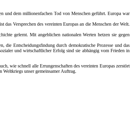
ten und dem mil­lio­nen­fa­chen Tod von Menschen geführt. Europa war
st das Versprechen des ver­ein­ten Europas an die Menschen der Welt.
te gelernt. Mit angeb­li­chen natio­na­len Werten het­zen sie gegen
n, die Entscheidungsfindung durch demo­kra­ti­sche Prozesse und das
ler und wirt­schaft­li­cher Erfolg sind sie abhän­gig vom Frieden in
uch, wie schnell alle Errungenschaften des ver­ein­ten Europas zer­stört
en Weltkriegs unser gemein­sa­mer Auftrag.