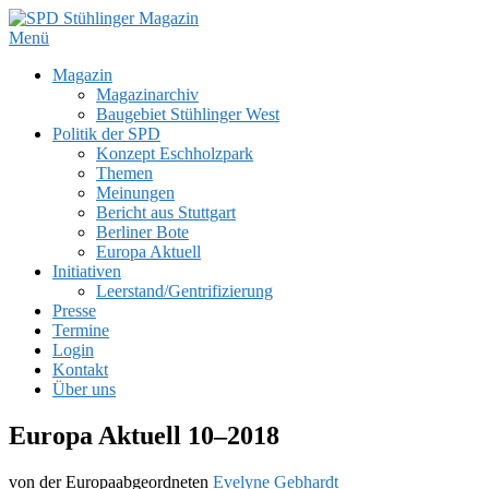
Zum
Inhalt
Menü
SPD Stühlinger Magazin
Webseite des Stühlinger Magazins und des SPD Ortsvereins Freiburg 
springen
Primäres
Magazin
Magazinarchiv
Menü
Baugebiet Stühlinger West
Politik der SPD
Konzept Eschholzpark
Themen
Meinungen
Bericht aus Stuttgart
Berliner Bote
Europa Aktuell
Initiativen
Leerstand/Gentrifizierung
Presse
Termine
Login
Kontakt
Über uns
Europa Aktuell 10–2018
von der Europaabgeordneten
Evelyne Gebhardt