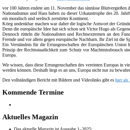
vor 100 Jahren endete am 11. November das sinn­lose Blutvergießen d
Nationalismus und Hass haben zu die­ser Urkatastrophe des 20. Jahrh
ein mora­lisch und see­lisch zer­stör­ter Kontinent.
Krieg undenk­bar machen war daher die logi­sche Antwort der Gründer
Denn die euro­päi­sche Idee hat sich schon seit Victor Hugo als Gegen
Dennoch rüt­teln die Nationalisten und Rechtsextremen an den Funda
Fremde und vor allem gegen euro­päi­sche Nachbarn. Ihr Ziel ist die S
Ein Verständnis für die Errungenschaften der Europäischen Union ha
Prinzip der Rechtsstaatlichkeit zum Schutz vor Machtmissbrauch sind
Europa.
Wir wis­sen, dass diese Errungenschaften des ver­ein­ten Europas in vie
wer­den kön­nen. Deshalb liegt es an uns, Europa nicht nur zu bewah­ren
Den voll­stän­di­gen Bericht mit Bildern und Videolinks gibt es
hier al
Primärer
Kommende Termine
Seitenleisten-
Widgetbereich
Aktuelles Magazin
Das aktu­elle Magazin ist Ausgabe 1–2025: