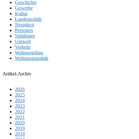
Geschichte
Gewerbe
Kultur
Landespolitik
Neuigkeit
Personen
Stühlinger
Umwelt
Verkehr
Wohnungsbau
Wohnungspolitik
Artikel-Archiv
2026
2025
2024
2023
2022
2021
2020
2019
2018