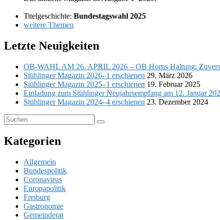
Titelgeschichte:
Bundestagswahl 2025
wei­tere Themen
Letzte Neuigkeiten
OB-WAHL AM 26. APRIL 2026 – OB Horns Haltung: Zuvers
Stühlinger Magazin 2026–1 erschienen
29. März 2026
Stühlinger Magazin 2025–1 erschienen
19. Februar 2025
Einladung zum Stühlinger Neujahrsempfang am 12. Januar 20
Stühlinger Magazin 2024–4 erschienen
23. Dezember 2024
Suchen
Suchen
nach:
Kategorien
Allgemein
Bundespolitik
Coronavirus
Europapolitik
Freiburg
Gastronomie
Gemeinderat