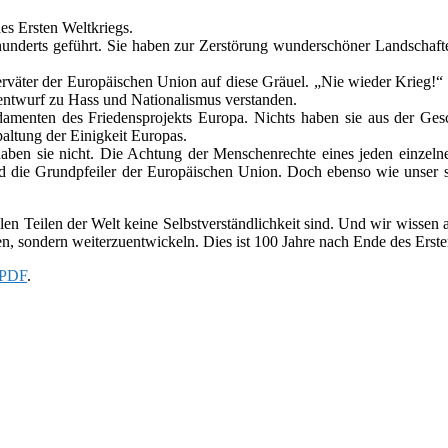
es Ersten Weltkriegs.
underts geführt. Sie haben zur Zerstörung wun­der­schö­ner Landschaf
väter der Europäischen Union auf diese Gräuel. „Nie wie­der Krieg!“ i
entwurf zu Hass und Nationalismus ver­stan­den.
menten des Friedensprojekts Europa. Nichts haben sie aus der Geschich
paltung der Einigkeit Europas.
ben sie nicht. Die Achtung der Menschenrechte eines jeden ein­zel­ne
 die Grundpfeiler der Europäischen Union. Doch ebenso wie unser sozia­
­len Teilen der Welt keine Selbstverständlichkeit sind. Und wir wis­sen a
, son­dern wei­ter­zu­ent­wi­ckeln. Dies ist 100 Jahre nach Ende des Erst
s PDF
.