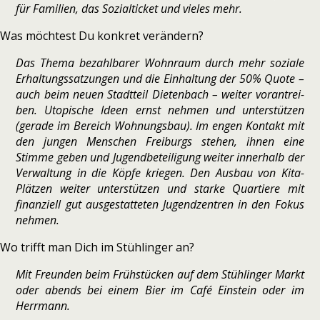
für Familien, das Sozialticket und vie­les mehr.
Was möch­test Du kon­kret ver­än­dern?
Das Thema bezahl­ba­rer Wohnraum durch mehr soziale
Erhaltungssatzungen und die Einhaltung der 50% Quote –
auch beim neuen Stadtteil Dietenbach – wei­ter vor­an­trei­
ben. Utopische Ideen ernst neh­men und unter­stüt­zen
(gerade im Bereich Wohnungsbau). Im engen Kontakt mit
den jun­gen Menschen Freiburgs ste­hen, ihnen eine
Stimme geben und Jugendbeteiligung wei­ter inner­halb der
Verwaltung in die Köpfe krie­gen. Den Ausbau von Kita-
Plätzen wei­ter unter­stüt­zen und starke Quartiere mit
finan­zi­ell gut aus­ge­stat­te­ten Jugendzentren in den Fokus
neh­men.
Wo trifft man Dich im Stühlinger an?
Mit Freunden beim Frühstücken auf dem Stühlinger Markt
oder abends bei einem Bier im Café Einstein oder im
Herrmann.