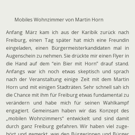
Mobiles Wohnzimmer von Martin Horn
Anfang März kam ich aus der Karibik zurück nach
Freiburg, einen Tag spä­ter hat mich eine Freundin
ein­ge­la­den, einen Bürgermeisterkandidaten mal in
Augenschein zu neh­men. Sie drückte mir einen Flyer in
die Hand auf dem “ein Bier mit Horn” drauf stand.
Anfangs war ich noch etwas skep­tisch und sprach
nach der Veranstaltung einige Zeit mit dem Martin
Horn und mit eini­gen Stadträten. Sehr schnell sah ich
die Chance mit ihm für Freiburg etwas fun­da­men­tal zu
ver­än­dern und habe mich für sei­nen Wahlkampf
enga­giert. Gemeinsam haben wir das Konzept des
„mobi­len Wohnzimmers“ ent­wi­ckelt und sind damit
durch ganz Freiburg gefah­ren. Wir haben viel zuge­
hört und gemerkt, was den Bürgerinnen und Bürger