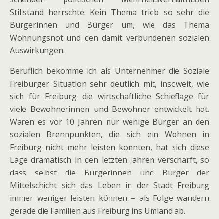
Stillstand herrschte. Kein Thema trieb so sehr die
Bürgerinnen und Bürger um, wie das Thema
Wohnungsnot und den damit ver­bun­de­nen sozia­len
Auswirkungen.
Beruflich bekomme ich als Unternehmer die Soziale
Freiburger Situation sehr deut­lich mit, inso­weit, wie
sich für Freiburg die wirt­schaft­li­che Schieflage für
viele Bewohnerinnen und Bewohner ent­wi­ckelt hat.
Waren es vor 10 Jahren nur wenige Bürger an den
sozia­len Brennpunkten, die sich ein Wohnen in
Freiburg nicht mehr leis­ten konn­ten, hat sich diese
Lage dra­ma­tisch in den letz­ten Jahren ver­schärft, so
dass selbst die Bürgerinnen und Bürger der
Mittelschicht sich das Leben in der Stadt Freiburg
immer weni­ger leis­ten kön­nen – als Folge wan­dern
gerade die Familien aus Freiburg ins Umland ab.