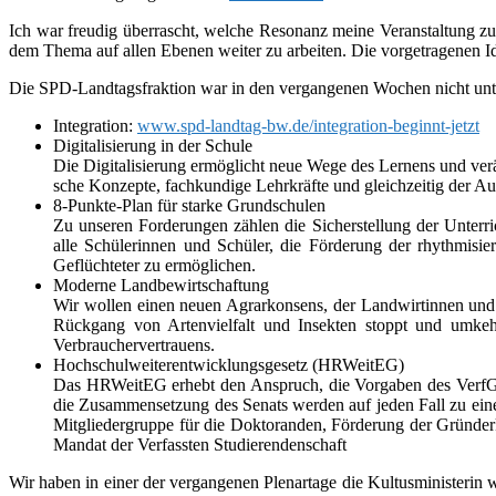
Ich war freu­dig über­rascht, wel­che Resonanz meine Veranstaltung z
dem Thema auf allen Ebenen wei­ter zu arbei­ten. Die vor­ge­tra­ge­nen Id
Die SPD-Landtagsfraktion war in den ver­gan­ge­nen Wochen nicht untä­ti
Integration:
www​.spd​-land​tag​-bw​.de/​i​n​t​e​g​r​a​t​i​o​n​-​b​e​g​i​n​n​t​-​j​e​tzt
Digitalisierung in der Schule
Die Digitalisierung ermög­licht neue Wege des Lernens und ver­ä
sche Konzepte, fach­kun­dige Lehrkräfte und gleich­zei­tig der Ausb
8‑Punkte-Plan für starke Grundschulen
Zu unse­ren Forderungen zäh­len die Sicherstellung der Unterri
alle Schülerinnen und Schüler, die Förderung der rhyth­mi­si
Geflüchteter zu ermög­li­chen.
Moderne Landbewirtschaftung
Wir wol­len einen neuen Agrarkonsens, der Landwirtinnen und 
Rückgang von Artenvielfalt und Insekten stoppt und umkehrt. 
Verbrauchervertrauens.
Hochschulweiterentwicklungsgesetz (HRWeitEG)
Das HRWeitEG erhebt den Anspruch, die Vorgaben des VerfGH zu
die Zusammensetzung des Senats wer­den auf jeden Fall zu einer
Mitgliedergruppe für die Doktoranden, Förderung der Gründerk
Mandat der Verfassten Studierendenschaft
Wir haben in einer der ver­gan­ge­nen Plenartage die Kultusministerin we