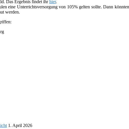
ild. Das Ergebnis fin­det ihr
hier
.
ulen eine Unterrichtsversorgung von 105% gel­ten sollte. Dann könn­ten 
aut wer­den.
if­fen:
urg
icht
1. April 2026