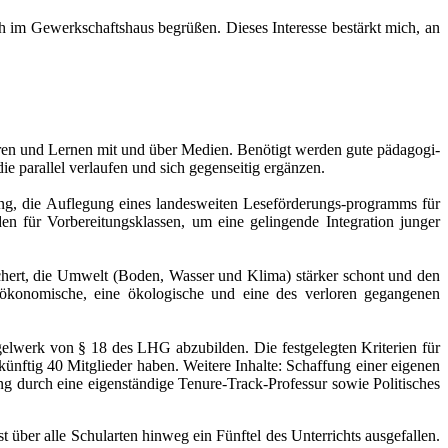
ch im Gewerkschaftshaus begrü­ßen. Dieses Interesse bestärkt mich, an
hren und Lernen mit und über Medien. Benötigt wer­den gute päd­ago­gi­
par­al­lel ver­lau­fen und sich gegen­sei­tig ergän­zen.
ng, die Auflegung eines lan­des­wei­ten Leseförderungs-pro­gramms für
n für Vorbereitungsklassen, um eine gelin­gende Integration jun­ger
chert, die Umwelt (Boden, Wasser und Klima) stär­ker schont und den
o­mi­sche, eine öko­lo­gi­sche und eine des ver­lo­ren gegan­ge­nen
rk von § 18 des LHG abzu­bil­den. Die fest­ge­leg­ten Kriterien für
ünf­tig 40 Mitglieder haben. Weitere Inhalte: Schaffung einer eige­nen
durch eine eigen­stän­dige Tenure-Track-Professur sowie Politisches
 über alle Schularten hin­weg ein Fünftel des Unterrichts aus­ge­fal­len.