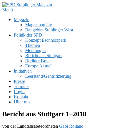
Zum
Inhalt
Menü
SPD Stühlinger Magazin
Webseite des Stühlinger Magazins und des SPD Ortsvereins Freiburg 
springen
Primäres
Magazin
Magazinarchiv
Menü
Baugebiet Stühlinger West
Politik der SPD
Konzept Eschholzpark
Themen
Meinungen
Bericht aus Stuttgart
Berliner Bote
Europa Aktuell
Initiativen
Leerstand/Gentrifizierung
Presse
Termine
Login
Kontakt
Über uns
Bericht aus Stuttgart 1–2018
von der Landtagsabgeordneten
Gabi Rolland