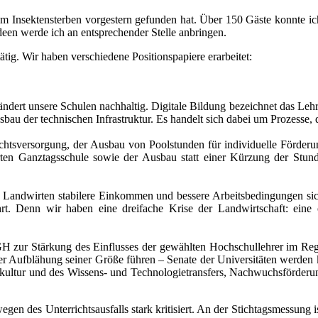
um Insektensterben vor­ges­tern gefun­den hat. Über 150 Gäste konnte i
een werde ich an ent­spre­chen­der Stelle anbrin­gen.
g. Wir haben ver­schie­dene Positionspapiere erar­bei­tet:
n­dert unsere Schulen nach­hal­tig. Digitale Bildung bezeich­net das Le
au der tech­ni­schen Infrastruktur. Es han­delt sich dabei um Prozesse, die 
chtsversorgung, der Ausbau von Poolstunden für indi­vi­du­elle Förderu
er­ten Ganztagsschule sowie der Ausbau statt einer Kürzung der Stunde
Landwirten sta­bi­lere Einkommen und bes­sere Arbeitsbedingungen si
Denn wir haben eine drei­fa­che Krise der Landwirtschaft: eine öko­n
r Stärkung des Einflusses der gewähl­ten Hochschullehrer im Regelwe
 Aufblähung sei­ner Größe füh­ren – Senate der Universitäten wer­den k
ultur und des Wissens- und Technologietransfers, Nachwuchsförderung 
gen des Unterrichtsausfalls stark kri­ti­siert. An der Stichtagsmessung ist