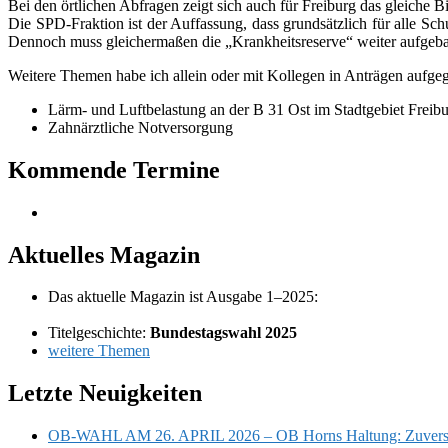
Bei den ört­li­chen Abfragen zeigt sich auch für Freiburg das glei­che B
Die SPD-Fraktion ist der Auffassung, dass grund­sätz­lich für alle Sch
Dennoch muss glei­cher­ma­ßen die „Krankheitsreserve“ wei­ter auf­ge­b
Weitere Themen habe ich allein oder mit Kollegen in Anträgen auf­ge­gr
Lärm- und Luftbelastung an der B 31 Ost im Stadtgebiet Freib
Zahnärztliche Notversorgung
Primärer
Kommende Termine
Seitenleisten-
Widgetbereich
Aktuelles Magazin
Das aktu­elle Magazin ist Ausgabe 1–2025:
Titelgeschichte:
Bundestagswahl 2025
wei­tere Themen
Letzte Neuigkeiten
OB-WAHL AM 26. APRIL 2026 – OB Horns Haltung: Zuvers