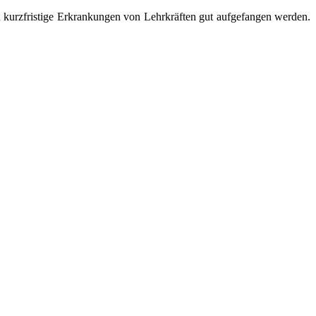
kurz­fris­tige Erkrankungen von Lehrkräften gut auf­ge­fan­gen wer­den.