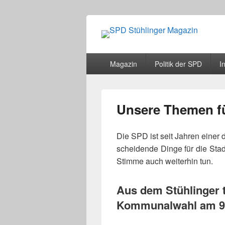
SPD Stühlinge
Webseite des Stühlinger Magazins und
Primäres
Magazin
Politik der SPD
In
Menü
Unsere Themen f
Die SPD ist seit Jahren einer 
schei­dende Dinge für die Stad
Stimme auch wei­ter­hin tun.
Aus dem Stühlinger t
Kommunalwahl am 9.