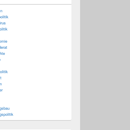
in
litik
irus
litik
omie
erat
hte
e
litik
t
n
er
gsbau
spolitik