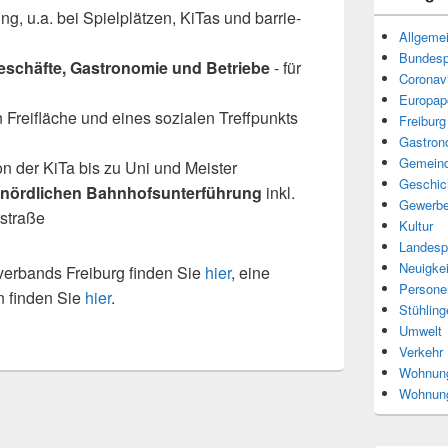
ng, u.a. bei Spielplätzen, KiTas und bar­rie­
Allgeme
Bundespo
eschäfte, Gastronomie und Betriebe
- für
Coronav
Europapo
en Freifläche und eines sozia­len Treffpunkts
Freiburg
Gastron
Gemeind
n der KiTa bis zu Uni und Meister
Geschic
nörd­li­chen Bahnhofsunterführung
inkl.
Gewerb
straße
Kultur
Landespo
Neuigkei
rbands Freiburg fin­den Sie
hier
, eine
Persone
 fin­den Sie
hier
.
Stühling
Umwelt
Verkehr
Wohnun
Wohnung