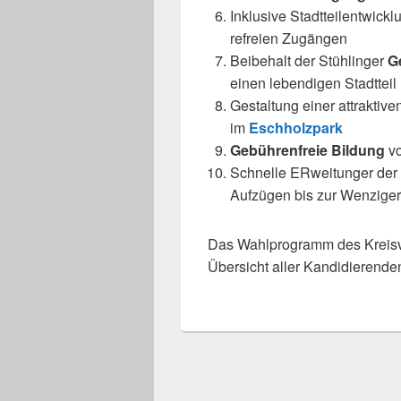
Inklusive Stadtteilentwicklu
re­freien Zugängen
Beibehalt der Stühlinger
G
einen leben­di­gen Stadtteil
Gestaltung einer attrak­ti­v
im
Eschholzpark
Gebührenfreie Bildung
vo
Schnelle ERweitunger der
Aufzügen bis zur Wenziger
Das Wahlprogramm des Kreisve
Übersicht aller Kandidierenden