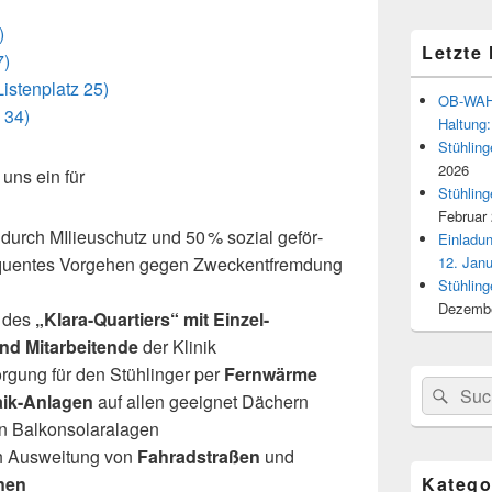
)
Letzte
7)
stenplatz 25)
OB-WAHL
 34)
Haltung:
Stühlin
2026
 uns ein für
Stühlin
Februar
durch MIlieuschutz und 50 % sozial geför­
Einladu
­quen­tes Vorgehen gegen Zweckentfremdung
12. Jan
Stühlin
Dezembe
 des
„Klara-Quartiers“ mit Einzel-
nd Mitarbeitende
der Klinik
rgung für den Stühlinger per
Fernwärme
Suchen
Suc
aik-Anlagen
auf allen geeig­net Dächern
nach:
on Balkonsolaralagen
ch Ausweitung von
Fahradstraßen
und
nen
Katego