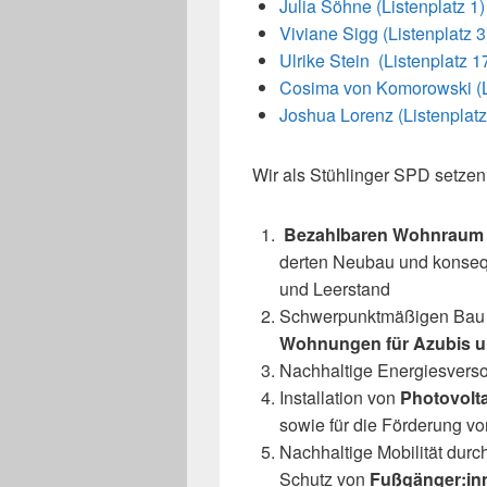
Julia Söhne (Listenplatz 1)
Viviane Sigg (Listenplatz 3
Ulrike Stein (Listenplatz 1
Cosima von Komorowski (Li
Joshua Lorenz (Listenplatz
Wir als Stühlinger SPD set­zen
Bezahlbaren Wohnraum
der­ten Neubau und kon­se
und Leerstand
Schwerpunktmäßigen Bau
Wohnungen für Azubis u
Nachhaltige Energiesverso
Installation von
Photovolt
sowie für die Förderung v
Nachhaltige Mobilität dur
Schutz von
Fußgänger:in