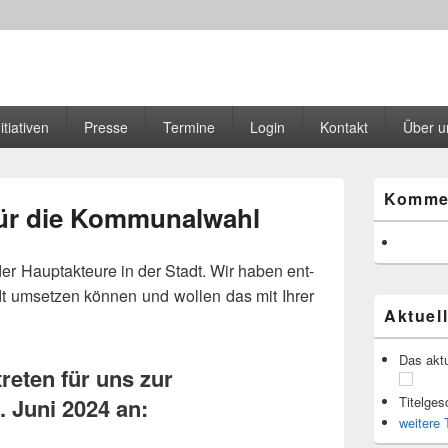
r Magazin
 des SPD Ortsvereins Freiburg Stühlinger
itiativen
Presse
Termine
Login
Kontakt
Über u
Primärer
Komme
Seitenleisten
ür die Kommunalwahl
Widgetberei
der Hauptakteure in der Stadt. Wir haben ent­
t umset­zen kön­nen und wol­len das mit Ihrer
Aktuel
Das aktu
reten für uns zur
 Juni 2024 an:
Titelges
wei­ter