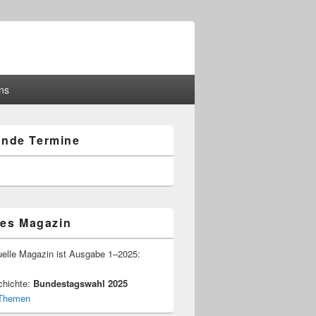
ns
nde Termine
-
ch
les Magazin
­elle Magazin ist Ausgabe 1–2025:
chichte:
Bundestagswahl 2025
e Themen