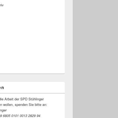
hiv
en
ie Arbeit der SPD Stühlinger
en wol­len, spen­den Sie bitte an:
nger
9 6805 0101 0013 2829 94