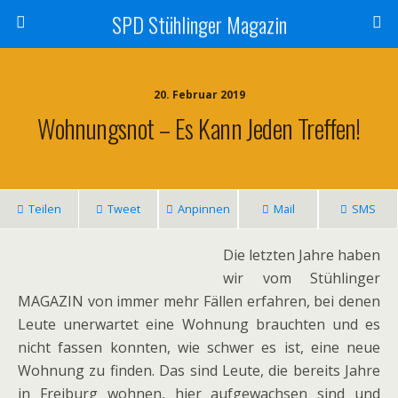
SPD Stühlinger Magazin
20. Februar 2019
Wohnungsnot – Es Kann Jeden Treffen!
Teilen
Tweet
Anpinnen
Mail
SMS
Die letz­ten Jahre haben
wir vom Stühlinger
MAGAZIN von immer mehr Fällen erfah­ren, bei denen
Leute uner­war­tet eine Wohnung brauch­ten und es
nicht fas­sen konn­ten, wie schwer es ist, eine neue
Wohnung zu fin­den. Das sind Leute, die bereits Jahre
in Freiburg woh­nen, hier auf­ge­wach­sen sind und