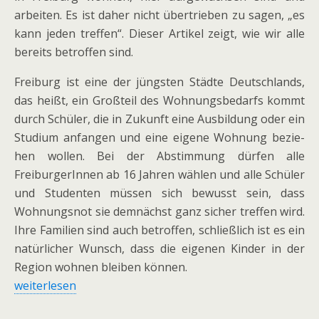
arbei­ten. Es ist daher nicht über­trie­ben zu sagen, „es
kann jeden tref­fen“. Dieser Artikel zeigt, wie wir alle
bereits betrof­fen sind.
Freiburg ist eine der jüngs­ten Städte Deutschlands,
das heißt, ein Großteil des Wohnungsbedarfs kommt
durch Schüler, die in Zukunft eine Ausbildung oder ein
Studium anfan­gen und eine eigene Wohnung bezie­
hen wol­len. Bei der Abstimmung dür­fen alle
FreiburgerInnen ab 16 Jahren wäh­len und alle Schüler
und Studenten müs­sen sich bewusst sein, dass
Wohnungsnot sie dem­nächst ganz sicher tref­fen wird.
Ihre Familien sind auch betrof­fen, schließ­lich ist es ein
natür­li­cher Wunsch, dass die eige­nen Kinder in der
Region woh­nen blei­ben kön­nen.
wei­ter­le­sen