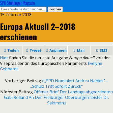
SPD Stühlinger Magazin
15. Februar 2018
Europa Aktuell 2–2018
erschienen
Teilen
Tweet
Anpinnen
Mail
SMS
Hier
fin­den Sie die neu­este Ausgabe
Europa Aktuell
von der
Vizepräsidentin des Europäischen Parlaments
Evelyne
Gebhardt
.
Vorheriger Beitrag
„SPD Nominiert Andrea Nahles“ –
„Schulz Tritt Sofort Zurück“
Nächster Beitrag
Offener Brief Der Landtagsabgeordneten
Gabi Rolland An Den Freiburger Oberbürgermeister Dr.
Salomon