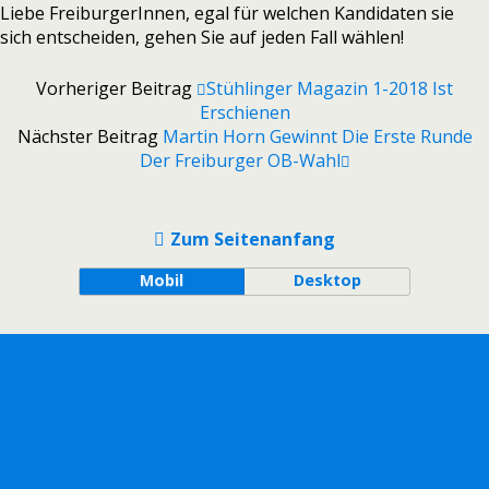
Liebe FreiburgerInnen, egal für wel­chen Kandidaten sie
sich ent­schei­den, gehen Sie auf jeden Fall wäh­len!
Vorheriger Beitrag
Stühlinger Magazin 1-2018 Ist
Erschienen
Nächster Beitrag
Martin Horn Gewinnt Die Erste Runde
Der Freiburger OB-Wahl
Zum Seitenanfang
Mobil
Desktop