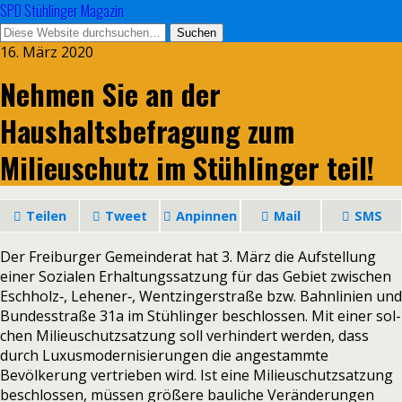
SPD Stühlinger Magazin
16. März 2020
Nehmen Sie an der
Haushaltsbefragung zum
Milieuschutz im Stühlinger teil!
Teilen
Tweet
Anpinnen
Mail
SMS
Der Freiburger Gemeinderat hat 3. März die Aufstellung
einer Sozialen Erhaltungssatzung für das Gebiet zwi­schen
Eschholz‑, Lehener‑, Wentzingerstraße bzw. Bahnlinien und
Bundesstraße 31a im Stühlinger beschlos­sen. Mit einer sol­
chen Milieuschutzsatzung soll ver­hin­dert wer­den, dass
durch Luxusmodernisierungen die ange­stammte
Bevölkerung ver­trie­ben wird. Ist eine Milieuschutzsatzung
beschlos­sen, müs­sen grö­ßere bau­li­che Veränderungen