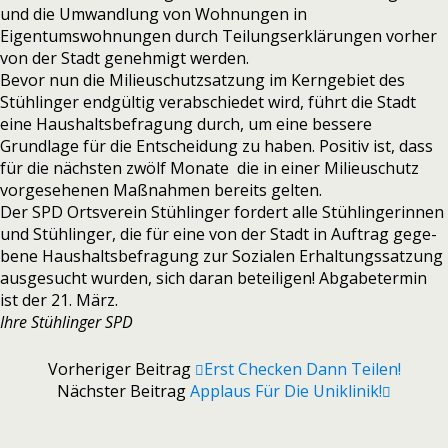
und die Umwandlung von Wohnungen in
Eigentumswohnungen durch Teilungserklärungen vor­her
von der Stadt geneh­migt wer­den.
Bevor nun die Milieuschutzsatzung im Kerngebiet des
Stühlinger end­gül­tig ver­ab­schie­det wird, führt die Stadt
eine Haushaltsbefragung durch, um eine bes­sere
Grundlage für die Entscheidung zu haben. Positiv ist, dass
für die nächs­ten zwölf Monate die in einer Milieuschutz
vor­ge­se­he­nen Maßnahmen bereits gel­ten.
Der SPD Ortsverein Stühlinger for­dert alle Stühlingerinnen
und Stühlinger, die für eine von der Stadt in Auftrag gege­
bene Haushaltsbefragung zur Sozialen Erhaltungssatzung
aus­ge­sucht wur­den, sich daran betei­li­gen! Abgabetermin
ist der 21. März.
Ihre Stühlinger SPD
Vorheriger Beitrag
Erst Checken Dann Teilen!
Nächster Beitrag
Applaus Für Die Uniklinik!