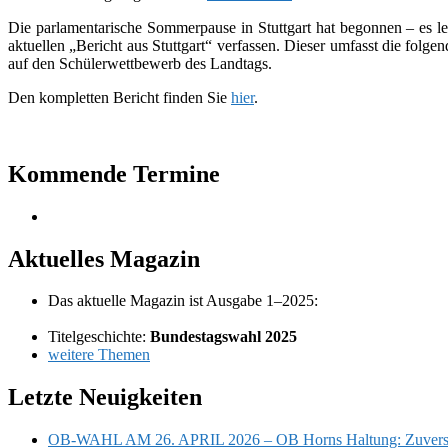
Die par­la­men­ta­ri­sche Sommerpause in Stuttgart hat begon­nen – es
aktu­el­len „Bericht aus Stuttgart“ ver­fas­sen. Dieser umfasst die fol
auf den Schülerwettbewerb des Landtags.
Den kom­plet­ten Bericht fin­den Sie
hier
.
Primärer
Kommende Termine
Seitenleisten-
Widgetbereich
Aktuelles Magazin
Das aktu­elle Magazin ist Ausgabe 1–2025:
Titelgeschichte:
Bundestagswahl 2025
wei­tere Themen
Letzte Neuigkeiten
OB-WAHL AM 26. APRIL 2026 – OB Horns Haltung: Zuvers