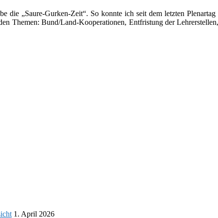
 lebe die „Saure-Gurken-Zeit“. So konnte ich seit dem letz­ten Plenarta
­gen­den Themen: Bund/Land-Kooperationen, Entfristung der Lehrerstellen, a
icht
1. April 2026