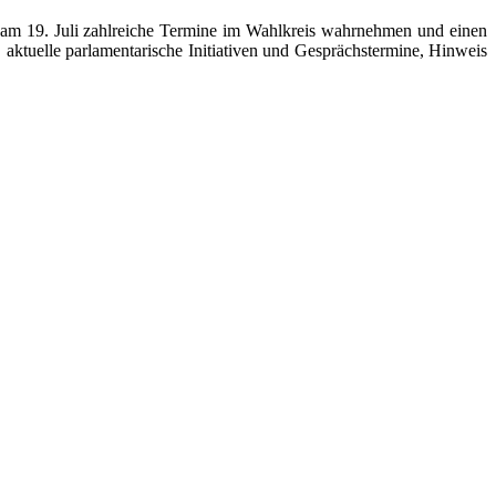
g am 19. Juli zahl­rei­che Termine im Wahlkreis wahr­neh­men und einen
ktu­elle par­la­men­ta­ri­sche Initiativen und Gesprächstermine, Hinweis